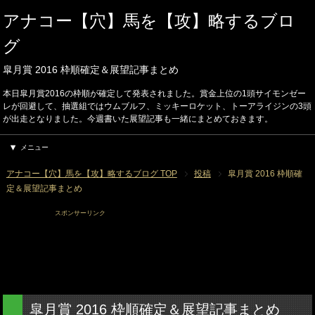
アナコー【穴】馬を【攻】略するブロ
グ
皐月賞 2016 枠順確定＆展望記事まとめ
本日皐月賞2016の枠順が確定して発表されました。賞金上位の1頭サイモンゼー
レが回避して、抽選組ではウムブルフ、ミッキーロケット、トーアライジンの3頭
が出走となりました。今週書いた展望記事も一緒にまとめておきます。
メニュー
アナコー【穴】馬を【攻】略するブログ TOP
投稿
皐月賞 2016 枠順確
定＆展望記事まとめ
スポンサーリンク
皐月賞 2016 枠順確定＆展望記事まとめ