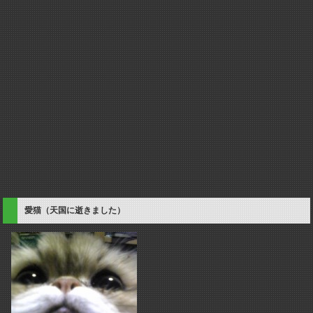
愛猫（天国に逝きました）