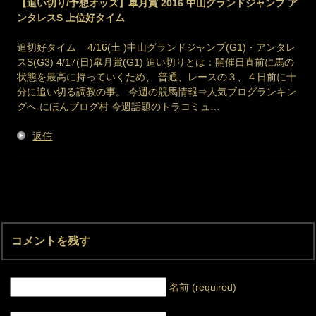
【追い切り/予想オッズ】皐月賞 2016 中山グランドジャンプ ア
ンタレスS 上位好タイム
追切好タイム 4/16(土 )中山グランドジャンプ(G1)・アンタレ
スS(G3) 4/17(日)皐月賞(G1) 追い切りとは：開催日直前に馬の
状態を最高に持っていくため、 普通、レースの３、４日前に十
分に追い切る調教の事。 今週の競馬情報⇒人気ブログランキン
グへ にほんブログ村 今週話題のトラコミュ…
返信
コメントを残す
名前 (required)