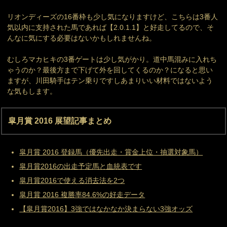
リオンディーズの16番枠も少し気になりますけど、こちらは3番人
気以内に支持された馬であれば【2.0.1.1】と好走してるので、そ
んなに気にする必要はないかもしれませんね。
むしろマカヒキの3番ゲートは少し気がかり。道中馬混みに入れち
ゃうのか？最後方まで下げて外を回してくるのか？になると思い
ますが、川田騎手はテン乗りですしあまりいい材料ではないよう
な気もします。
皐月賞 2016 展望記事まとめ
皐月賞 2016 登録馬（優先出走・賞金上位・抽選対象馬）
皐月賞2016の出走予定馬と血統表です
皐月賞2016で使える消去法を2つ
皐月賞 2016 複勝率84.6%の好走データ
【皐月賞2016】3強ではなかなか決まらない3強オッズ