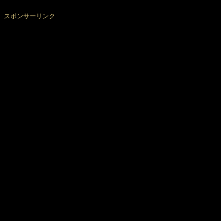
スポンサーリンク