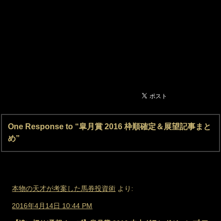
One Response to “皐月賞 2016 枠順確定＆展望記事まと
め”
本物の天才が考案した馬券投資術
より:
2016年4月14日 10:44 PM