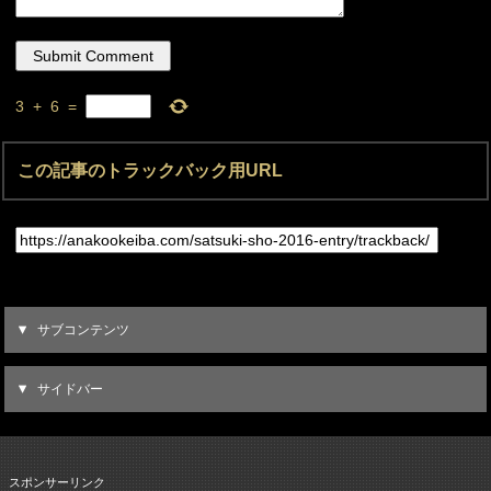
3
+
6
=
この記事のトラックバック用URL
サブコンテンツ
サイドバー
スポンサーリンク