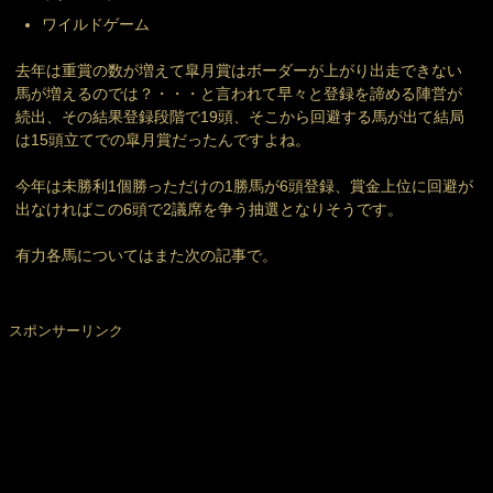
ワイルドゲーム
去年は重賞の数が増えて皐月賞はボーダーが上がり出走できない
馬が増えるのでは？・・・と言われて早々と登録を諦める陣営が
続出、その結果登録段階で19頭、そこから回避する馬が出て結局
は15頭立てでの皐月賞だったんですよね。
今年は未勝利1個勝っただけの1勝馬が6頭登録、賞金上位に回避が
出なければこの6頭で2議席を争う抽選となりそうです。
有力各馬についてはまた次の記事で。
スポンサーリンク