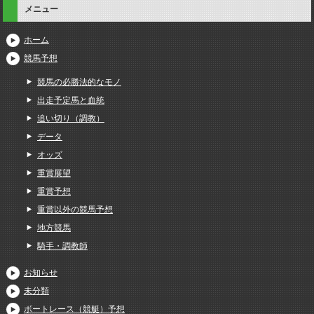
メニュー
ホーム
競馬予想
競馬の必勝法的なモノ
出走予定馬と血統
追い切り（調教）
データ
オッズ
重賞展望
重賞予想
重賞以外の競馬予想
地方競馬
騎手・調教師
お知らせ
未分類
ボートレース（競艇）予想