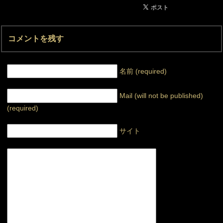
コメントを残す
名前 (required)
Mail (will not be published)
(required)
サイト