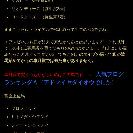
マカヒキ（弥生賞1着）
リオンディーズ（弥生賞2着）
ロードクエスト（弥生賞3着）
まずこちらはトライアルで権利取って出走の7頭ですね。
エアスピネルも底が見えて来たかなあとは思いますが、それ以外
でこの中に1頭馬券を買うつもりのないのがいます。前走はいい競
馬だったと思うんですがね、
でもこのテのタイプの馬って私が競
馬始めてからの皐月賞では来た事がありません。
人気ブログ
皐月賞で買うつもりがないのはこの馬です →
ランキングＡ（アドマイヤダイオウでした）
賞金上位馬
プロフェット
サトノダイヤモンド
ディーマジェスティ