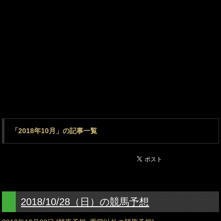
「2018年10月」の記事一覧
2018/10/28（日）の競馬予想