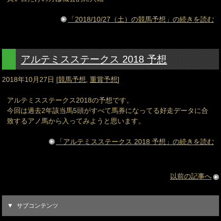
「2018/10/27（土）の競馬予想」の続きを読む
アルテミスステークス 2018 予想
2018年10月27日
[
競馬予想
,
重賞予想
]
アルテミスステークス2018の予想です。
今回は過去2年該当馬5頭がすべて馬券になってる好走データに合
致するアノ馬から入ってみようと思います。
「アルテミスステークス 2018 予想」の続きを読む
以前の記事へ
サブコンテンツ