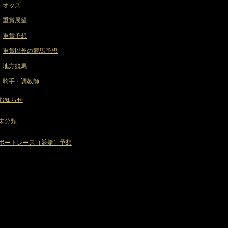
オッズ
重賞展望
重賞予想
重賞以外の競馬予想
地方競馬
騎手・調教師
お知らせ
未分類
ボートレース（競艇）予想