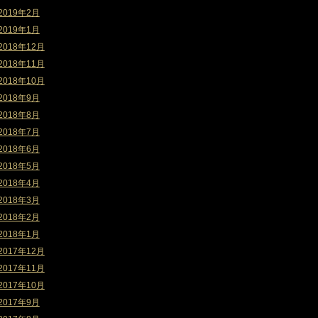
2019年2月
2019年1月
2018年12月
2018年11月
2018年10月
2018年9月
2018年8月
2018年7月
2018年6月
2018年5月
2018年4月
2018年3月
2018年2月
2018年1月
2017年12月
2017年11月
2017年10月
2017年9月