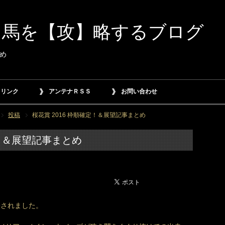
】馬を【攻】略するブログ
とめ
リンク
アンテナＲＳＳ
お問い合わせ
投稿
桜花賞 2016 枠順確定！＆展望記事まとめ
定！＆展望記事まとめ
表されました。