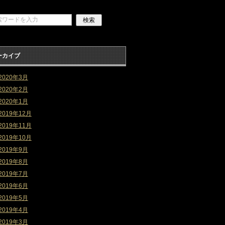
ーカイブ
2020年3月
2020年2月
2020年1月
2019年12月
2019年11月
2019年10月
2019年9月
2019年8月
2019年7月
2019年6月
2019年5月
2019年4月
2019年3月