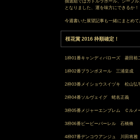
抽選組ではカトルラポール、ジープル
となりました、運を味方にできるか！
今週書いた展望記事も一緒にまとめて
桜花賞 2016 枠順確定！
1枠01番キャンディバローズ 菱田裕
1枠02番ブランボヌール 三浦皇成
2枠03番メイショウスイヅキ 松山弘
2枠04番ソルヴェイグ 蛯名正義
3枠05番メジャーエンブレム Ｃルメ
3枠06番ビービーバーレル 石橋脩
4枠07番デンコウアンジュ 川田将雅