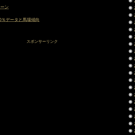
ターン
00％データと馬場傾向
スポンサーリンク