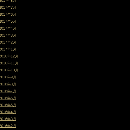
2017年8月
2017年7月
2017年6月
2017年5月
2017年4月
2017年3月
2017年2月
2017年1月
2016年12月
2016年11月
2016年10月
2016年9月
2016年8月
2016年7月
2016年6月
2016年5月
2016年4月
2016年3月
2016年2月