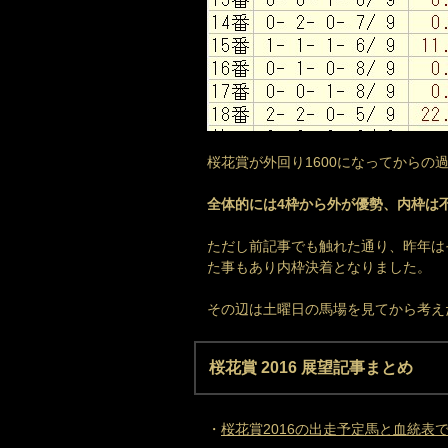
桜花賞が外回り1600になってからの
全体的には4枠から外が優勢、内枠は
ただし前記事でも触れた通り、昨年は
た事もあり内枠決着となりました。
その辺は土曜日の馬場を見てから考え
桜花賞 2016 展望記事まとめ
・
桜花賞2016の出走予定馬と血統表