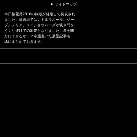
サイトマップ
本日桜花賞2016の枠順が確定して発表され
ました。抽選組ではカトルラポール、ジー
プルメリア、メイショウバーズが狭き門を
くぐり抜けての出走となりました、運を味
方にできるか！？今週書いた展望記事も一
緒にまとめておきます。