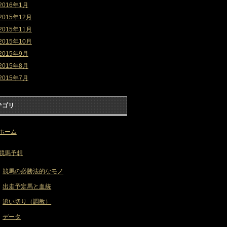
2016年1月
2015年12月
2015年11月
2015年10月
2015年9月
2015年8月
2015年7月
テゴリ
ホーム
競馬予想
競馬の必勝法的なモノ
出走予定馬と血統
追い切り（調教）
データ