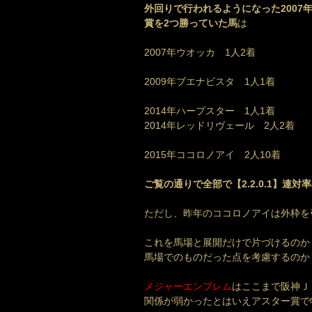
外回りで行われるようになった2007
賞を2つ勝っていた馬
は
2007年ウオッカ 1人2着
2009年ブエナビスタ 1人1着
2014年ハープスター 1人1着
2014年レッドリヴェール 2人2着
2015年ココロノアイ 2人10着
ご覧の通りで全部で【2.2.0.1】連
ただし、昨年のココロノアイは外枠を
これを馬場と展開だけで片づけるのか
馬場でのものだった点を考慮するのか
メジャーエンブレム
はここまで阪神Ｊ
関係が弱かったとはいえアスター賞で