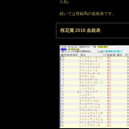
んね。
続いては登録馬の血統表です。
桜花賞 2016 血統表