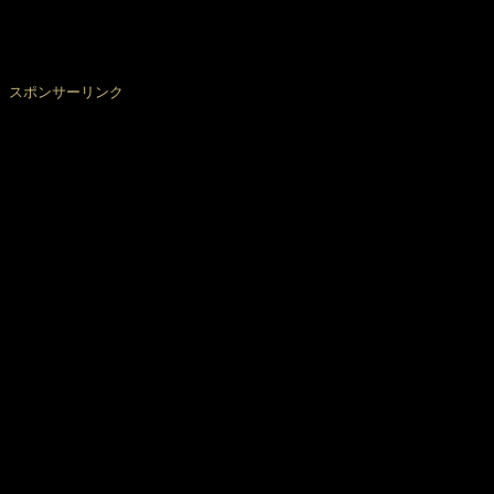
スポンサーリンク