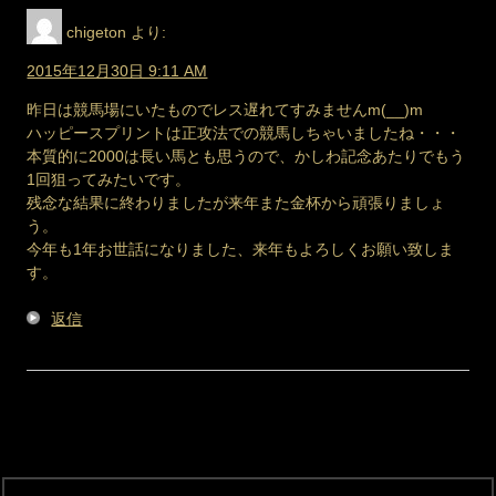
chigeton
より:
2015年12月30日 9:11 AM
昨日は競馬場にいたものでレス遅れてすみませんm(__)m
ハッピースプリントは正攻法での競馬しちゃいましたね・・・
本質的に2000は長い馬とも思うので、かしわ記念あたりでもう
1回狙ってみたいです。
残念な結果に終わりましたが来年また金杯から頑張りましょ
う。
今年も1年お世話になりました、来年もよろしくお願い致しま
す。
返信