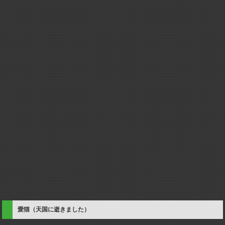
愛猫（天国に逝きました）