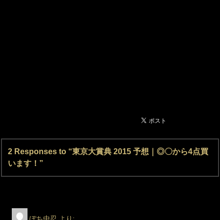
2 Responses to “東京大賞典 2015 予想｜◎〇から4点買
います！”
ぽち中忍
より: