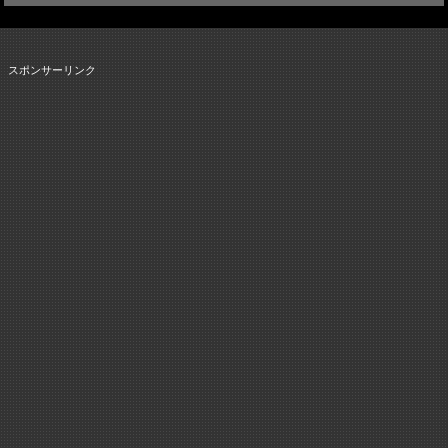
スポンサーリンク