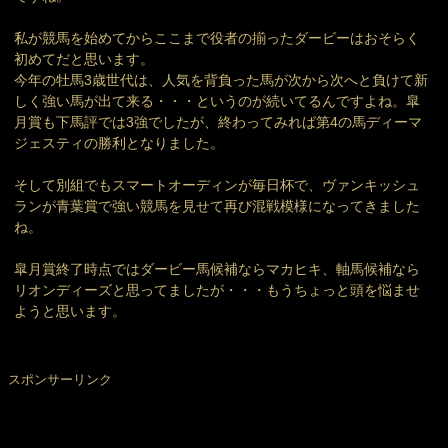
私が競馬を始めてからここまで役者の揃ったダービーはおそらく
初めてだと思います。
今年の牡馬3歳世代は、人気を背負った馬が次から次へと負けて新
しく強い馬が出て来る・・・というのが続いてるんですよね。皐
月賞も下馬評では3強でしたが、終わってみれば第4の馬ディーマ
ジェスティの勝利となりました。
そして別組でもスマートオーディンが毎日杯で、ヴァンキッシュ
ランが青葉賞で強い競馬を見せて再び混戦模様になってきました
ね。
皐月賞終了時点ではダービー馬候補ならマカヒキ、軸馬候補なら
リオンディーズと思ってましたが・・・もうちょっと頭を悩ませ
ようと思います。
スポンサーリンク