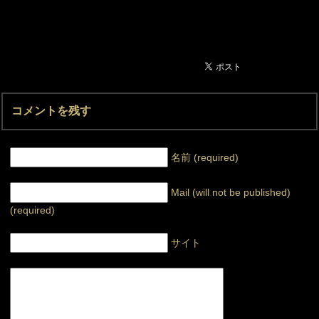
コメントを残す
名前 (required)
Mail (will not be published)
(required)
サイト