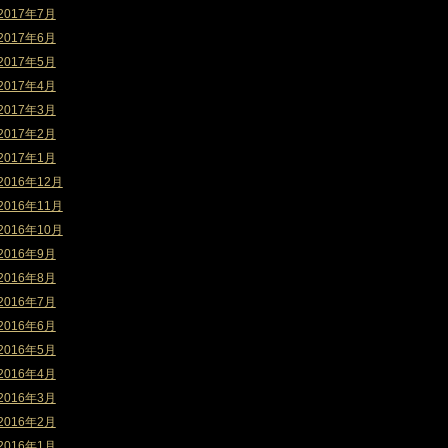
2017年7月
2017年6月
2017年5月
2017年4月
2017年3月
2017年2月
2017年1月
2016年12月
2016年11月
2016年10月
2016年9月
2016年8月
2016年7月
2016年6月
2016年5月
2016年4月
2016年3月
2016年2月
2016年1月