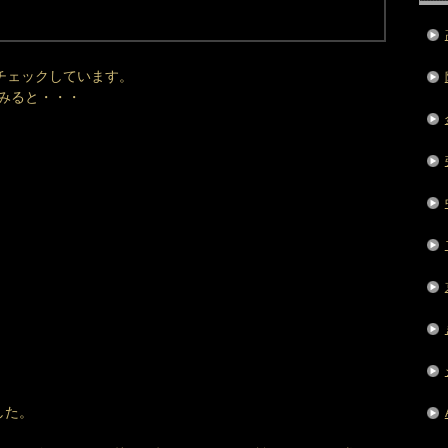
チェックしています。
みると・・・
した。