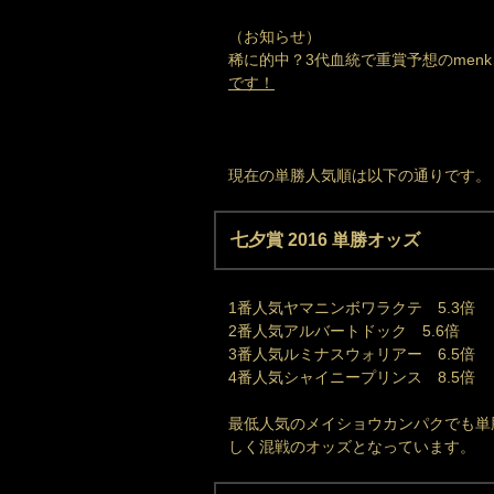
（お知らせ）
稀に的中？3代血統で重賞予想のmen
です！
現在の単勝人気順は以下の通りです。
七夕賞 2016 単勝オッズ
1番人気ヤマニンボワラクテ 5.3倍
2番人気アルバートドック 5.6倍
3番人気ルミナスウォリアー 6.5倍
4番人気シャイニープリンス 8.5倍
最低人気のメイショウカンパクでも単
しく混戦のオッズとなっています。