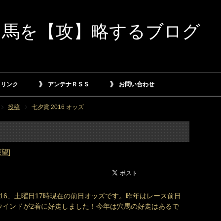
】馬を【攻】略するブログ
リンク
アンテナＲＳＳ
お問い合わせ
投稿
七夕賞 2016 オッズ
展望
]
16、土曜日17時現在の前日オッズです。昨年はレース前日
ウインドが2着に好走しました！今年は穴馬の好走はあるで