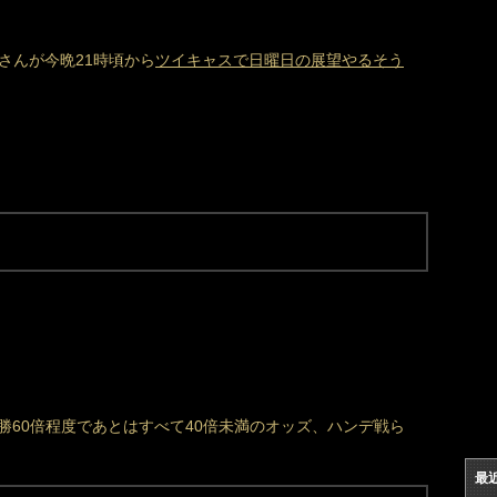
kさんが今晩21時頃から
ツイキャスで日曜日の展望やるそう
勝60倍程度であとはすべて40倍未満のオッズ、ハンデ戦ら
最