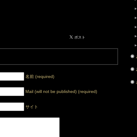
名前 (required)
Mail (will not be published) (required)
サイト