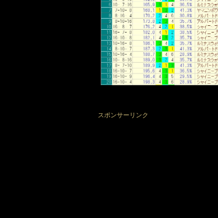
スポンサーリンク