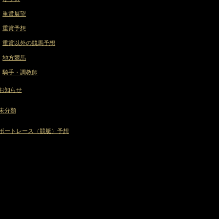
重賞展望
重賞予想
重賞以外の競馬予想
地方競馬
騎手・調教師
お知らせ
未分類
ボートレース（競艇）予想