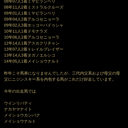
08年07人1着ミヤビランベリ
08年11人2着ミストラルクルーズ
09年01人1着ミヤビランベリ
09年04人2着アルコセニョーラ
09年02人3着ホッコーパドゥシャ
10年11人1着ドモナラズ
10年06人2着アルコセニョーラ
12年14人1着アスカクリチャン
13年07人2着トレイルブレイザー
13年14人3着タガノエルシコ
14年05人1着メイショウナルト
昨年こそ馬券になりませんでしたが、三代内父系および母父の母
父にニジンスキー系を内包する馬がこれだけ好走しています。
今年の出走馬では
ウインリバティ
ナカヤマナイト
メイショウカンパク
メイショウナルト