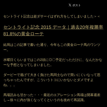
セントライト記念は超ダサーイはずれ方をしてしまいました＞＜
セントライト記念 2015 データ｜過去20年複勝率
81.8%の黄金ローテ
結局はこの記事で書いた通り、今年もこの黄金ローテ馬のワンツ
ー。
水曜日くらいまではこの2頭に◎〇予定だっただけに、なんだかな
ーな予想となってしまいました。
ダービーで逃げて大きく負けた馬同士なので買いにくいなって思
っちゃったんですが、こういうトコにいかないとダメですよ
ね。。。
馬場読みも甘かった・・・最近のエアレーション馬場は開幕週差
し→徐々に内が強くなってくというのを改めて再認識。