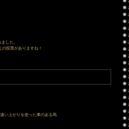
れました。
えの投票がありますね！
で速い上がりを使った事のある馬