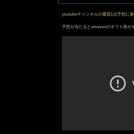
youtubeチャンネルの重賞1点予想
予想が当たるとamazonのギフト券