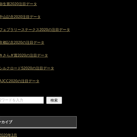
弥生賞2020注目データ
中山記念2020注目データ
フェブラリーステークス2020の注目データ
京都記念2020の注目データ
きさらぎ賞2020の注目データ
シルクロードS2020の注目データ
AJCC2020の注目データ
ーカイブ
2020年3月