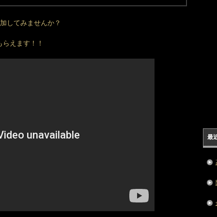
に参加してみませんか？
がもらえます！！
最