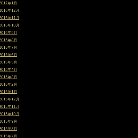
2017年1月
2016年12月
2016年11月
2016年10月
2016年9月
2016年8月
2016年7月
2016年6月
2016年5月
2016年4月
2016年3月
2016年2月
2016年1月
2015年12月
2015年11月
2015年10月
2015年9月
2015年8月
2015年7月