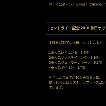
詳しくはチャンネル登録して動画をご
セントライト記念 2018 前日オッ
土曜日17時半の前日オッズをみると
1番人気レイエンダ 1.6倍
2番人気ブレステイキング 8.1倍
3番人気ジェネラーレウーノ 8.2倍
4番人気ギベオン 9.7倍
今年はここまでが10倍を切る人気。
以下10倍台はコズミックフォース12.4
ています。