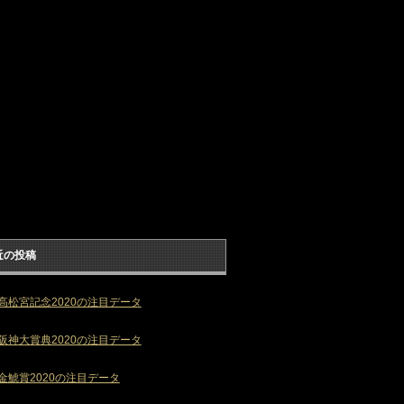
近の投稿
高松宮記念2020の注目データ
阪神大賞典2020の注目データ
金鯱賞2020の注目データ