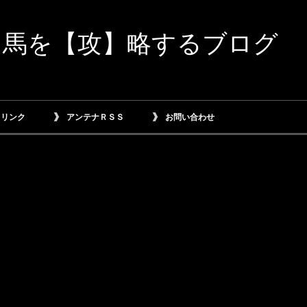
】馬を【攻】略するブログ
リンク
アンテナＲＳＳ
お問い合わせ