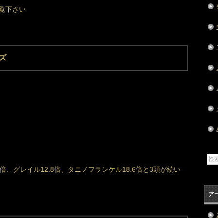
覧下さい
ズ
倍、グレイル12.8倍、タニノフランケル18.6倍と3頭が続い
ア