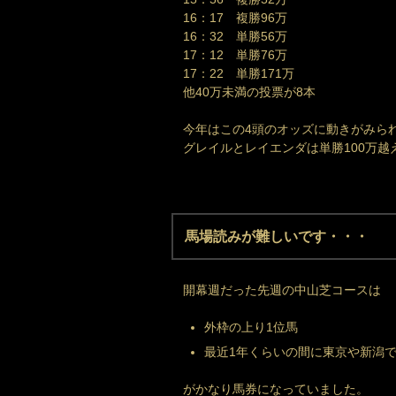
16：17 複勝96万
16：32 単勝56万
17：12 単勝76万
17：22 単勝171万
他40万未満の投票が8本
今年はこの4頭のオッズに動きがみら
グレイルとレイエンダは単勝100万越
馬場読みが難しいです・・・
開幕週だった先週の中山芝コースは
外枠の上り1位馬
最近1年くらいの間に東京や新潟
がかなり馬券になっていました。