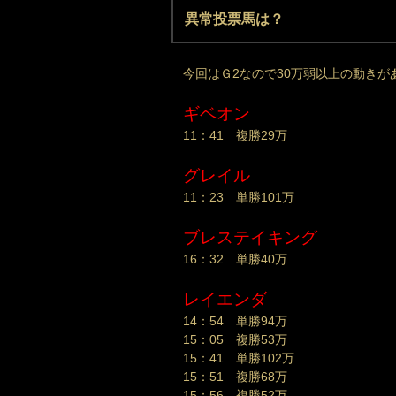
異常投票馬は？
今回はＧ2なので30万弱以上の動き
ギベオン
11：41 複勝29万
グレイル
11：23 単勝101万
ブレステイキング
16：32 単勝40万
レイエンダ
14：54 単勝94万
15：05 複勝53万
15：41 単勝102万
15：51 複勝68万
15：56 複勝52万