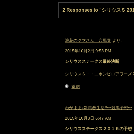
2 Responses to “シリウス
浪花のクマさん 穴馬券
より:
2015年10月2日 9:53 PM
シリウスステークス最終決断
シリウスＳ・・ニホンピロアワーズ
返信
わがまま♪新馬券生活!!〜競馬予想〜
2015年10月3日 6:47 AM
シリウスステークス２０１５の予想