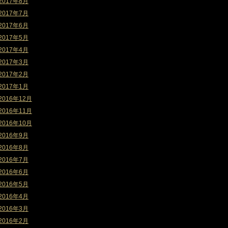
2017年8月
2017年7月
2017年6月
2017年5月
2017年4月
2017年3月
2017年2月
2017年1月
2016年12月
2016年11月
2016年10月
2016年9月
2016年8月
2016年7月
2016年6月
2016年5月
2016年4月
2016年3月
2016年2月