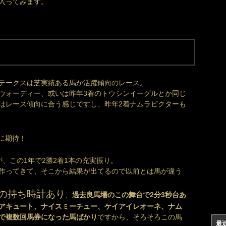
入ってみます。
テークスは芝実績ある馬が活躍傾向のレース。
ウォーディー、或いは昨年3着のトウシンイーグルとか同じ
はレース傾向に合う感じですし、昨年2着ナムラビクターも
に期待！
、この1年で2勝2着1本の充実振り。
作ってきて、そこから結果が出てるので以前とは馬が違う
台の持ち時計あり
、
過去良馬場のこの舞台で2分3秒台あ
アキュート、ナイスミーチュー、ケイアイレオーネ、ナム
で複数回馬券になった馬ばかり
ですから、そろそろこの馬
最