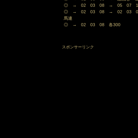
◎ → 02 03 08 → 05 07 
◎ → 02 03 08 → 02 03 
馬連
◎ → 02 03 08 各300
スポンサーリンク