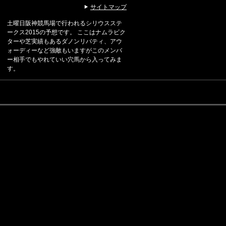
サイトマップ
土曜日阪神競馬場で行われるシリウスステ
ークス2015の予想です。 ここはナムラビク
ターや芝実績もあるダノンリバティ、アウ
ォーディーなど強敵もいますがこのメンバ
ー相手でもやれていい穴馬から入ってみま
す。