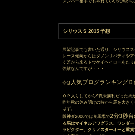
メンバー相手でもやれていい穴馬から
シリウスＳ 2015 予想
展望記事でも書いた通り、シリウスス
レース傾向からはダノンリバティやア
く芝から来るトウケイヘイローあたり
強敵なんですが・・・
人気ブログランキングＢ
◎は
ＯＰ入りしてから9戦未勝利だった馬が
昨年秋の休み明けの時から馬を大きく
はず。
2分3秒
阪神ダ2000では良馬場で
る馬はマイネルアワグラス、ワンダー
ラビクター、クリノスターオーと重賞