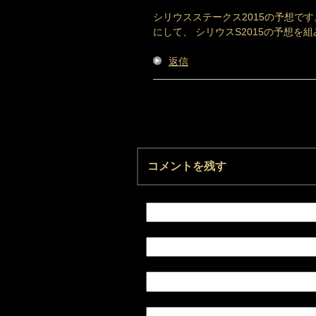
シリウスステークス2015の予想で
にして、 シリウスS2015の予想を
返信
コメントを残す