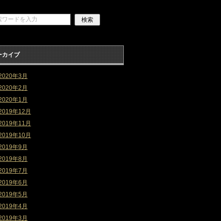
ーカイブ
2020年3月
2020年2月
2020年1月
2019年12月
2019年11月
2019年10月
2019年9月
2019年8月
2019年7月
2019年6月
2019年5月
2019年4月
2019年3月