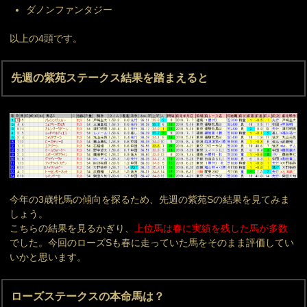
ダノンファンタジー
以上の4頭です。
先週の紫苑ステークス結果を踏まえると
今年の3歳牝馬の傾向を探るため、先週の紫苑Sの結果を見てみま
しょう。
こちらの結果を見るかぎり、
上位馬は春に実績を残した馬が多数
でした。今回のローズSも春に走っていた馬をそのまま評価してい
いかと思います。
ローズステークスの本命馬は？