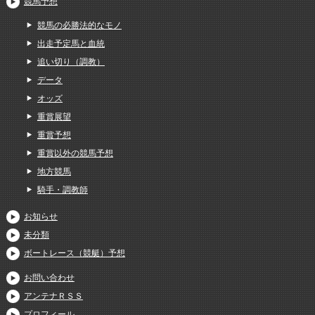
競馬予想
競馬の必勝法的なモノ
出走予定馬と血統
追い切り（調教）
データ
オッズ
重賞展望
重賞予想
重賞以外の競馬予想
地方競馬
騎手・調教師
お知らせ
未分類
ボートレース（競艇）予想
お問い合わせ
アンテナＲＳＳ
プロフィール