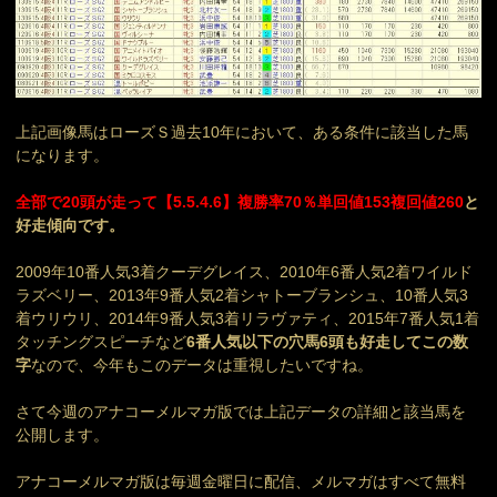
上記画像馬はローズＳ過去10年において、ある条件に該当した馬
になります。
全部で20頭が走って【5.5.4.6】複勝率70％単回値153複回値260
と
好走傾向です。
2009年10番人気3着クーデグレイス、2010年6番人気2着ワイルド
ラズベリー、2013年9番人気2着シャトーブランシュ、10番人気3
着ウリウリ、2014年9番人気3着リラヴァティ、2015年7番人気1着
タッチングスピーチなど
6番人気以下の穴馬6頭も好走してこの数
字
なので、今年もこのデータは重視したいですね。
さて今週のアナコーメルマガ版では上記データの詳細と該当馬を
公開します。
アナコーメルマガ版は毎週金曜日に配信、メルマガはすべて無料