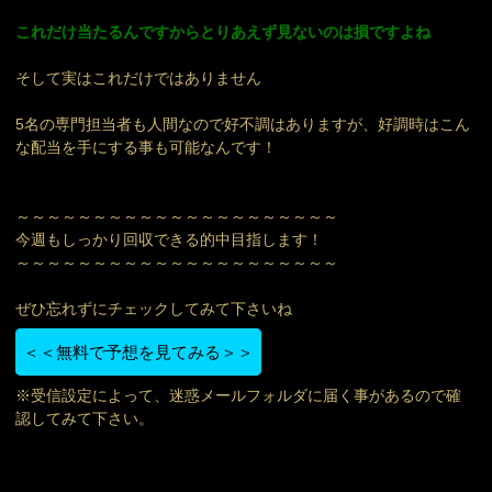
これだけ当たるんですからとりあえず見ないのは損ですよね
そして実はこれだけではありません
5名の専門担当者も人間なので好不調はありますが、好調時はこん
な配当を手にする事も可能なんです！
～～～～～～～～～～～～～～～～～～～～～
今週もしっかり回収できる的中目指します！
～～～～～～～～～～～～～～～～～～～～～
ぜひ忘れずにチェックしてみて下さいね
＜＜無料で予想を見てみる＞＞
※受信設定によって、迷惑メールフォルダに届く事があるので確
認してみて下さい。