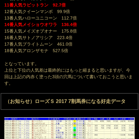
11番人気ラビットラン 92.7倍
12番人気クイーンマンボ 99.9倍
13番人気ハローユニコーン 112.7倍
14番人気メイショウオワラ 136.4倍
15番人気メイズオブオナー 175.8倍
16番人気サトノアリシア 223.4倍
17番人気ブライトムーン 461.0倍
18番人気アロンザモナ 527.5倍
となっています。
上位と下位の人気差は最終的にはもっと縮まると思いますが、今
回は上記の内赤く塗った3頭の穴馬について書いておこうと思いま
す。
（お知らせ）ローズＳ 2017 7割馬券になる好走データ