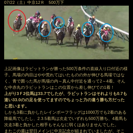
07/22（土）中京12Ｒ 500万下
上記画像はラビットランが勝った500万条件の直線入り口付近の様
子。馬場の内目はやや荒れてはいたものの外が伸びる馬場ではな
く、青で囲った馬が馬場の内～真ん中付近を通って2～4着。そん
な中赤丸のラビットランはこの位置から差し伸びての1着！
上がり3Ｆ2位馬は33.7でしたが、ラビットランはそれよりも0.7も
速い33.0のの足を使ってますのでちょっと力の違う勝ち方だった
と思います。
しかも3着に負かしたレインボーフラッグは1000万でも2着のある
降級馬でしたし、2.3.5着馬は次走でいずれも500万勝ち、4着馬も
次走3着と負かした相手もそんなに弱くはありませんでした。
またこの週は翌日メインに中京記念が組まれていましたが、そこ