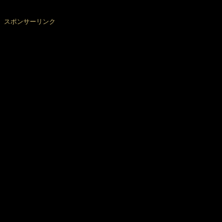
スポンサーリンク