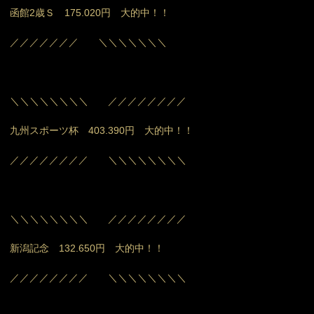
函館2歳Ｓ 175.020円 大的中！！
／／／／／／／ ＼＼＼＼＼＼＼
＼＼＼＼＼＼＼＼ ／／／／／／／／
九州スポーツ杯 403.390円 大的中！！
／／／／／／／／ ＼＼＼＼＼＼＼＼
＼＼＼＼＼＼＼＼ ／／／／／／／／
新潟記念 132.650円 大的中！！
／／／／／／／／ ＼＼＼＼＼＼＼＼