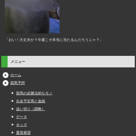
「おい！大丈夫か？今週こそ本当に当たるんだろうニャ？」
メニュー
ホーム
競馬予想
競馬の必勝法的なモノ
出走予定馬と血統
追い切り（調教）
データ
オッズ
重賞展望