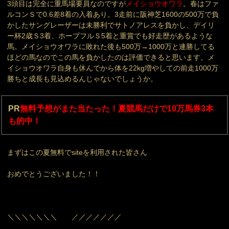
3頭目は完全に重馬場要員なのですが
メイショウオワラ
。春はファ
ルコンＳで0.6差8着の入着あり。3走前に阪神芝1600の500万で負
かしたサングレーザーは未勝利でサトノアレスを負かし、デイリ
ー杯2歳Ｓ3着、ホープフルＳ5着と重賞でも好走歴があるような
馬。メイショウオワラに敗れた後も500万→1000万と連勝してる
ほどの馬なのでこの馬を負かしたのは評価できると思います。メ
イショウオワラ自身も休んでから体を22kg増やしての前走1000万
勝ちと成長も見込めるんじゃないでしょうか。
PR
無料予想がまた当たった！夏競馬だけで10万馬券3本
も的中！
まずはこの夏無料でsiteを利用された皆さん
おめでとうございました！！
＼＼＼＼＼＼＼ ／／／／／／／