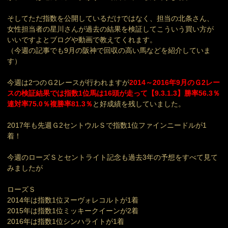
そしてただ指数を公開しているだけではなく、担当の北条さん、
女性担当者の星川さんが過去の結果を検証してこういう買い方が
いいですよとブログや動画で教えてくれます。
（今週の記事でも9月の阪神で回収の高い馬などを紹介していま
す）
今週は2つのＧ2レースが行われますが
2014～2016年9月のＧ2レー
スの検証結果では指数1位馬は16頭が走って【9.3.1.3】勝率56.3％
連対率75.0％複勝率81.3％
と好成績を残していました。
2017年も先週Ｇ2セントウルＳで指数1位ファインニードルが1
着！
今週のローズＳとセントライト記念も過去3年の予想をすべて見て
みましたが
ローズＳ
2014年は指数1位ヌーヴォレコルトが1着
2015年は指数1位ミッキークイーンが2着
2016年は指数1位シンハライトが1着