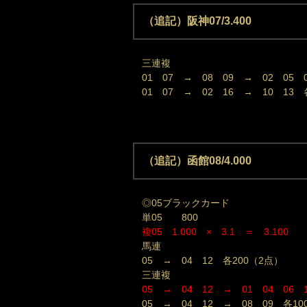
（追記）阪神07/3.400
三連複
01 07 → 08 09 → 02 05 0
01 07 → 02 16 → 10 13 
（追記）函館08/4.000
◎05ブラックカード
単05 800
複05 1.000 × 3.1 ＝ 3.100
馬連
05 → 04 12 各200（2点）
三連複
05 → 04 12 → 01 04 06 1
05 → 04 12 → 08 09 各10