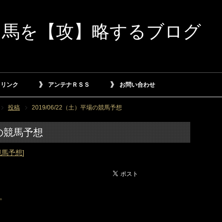
】馬を【攻】略するブログ
リンク
アンテナＲＳＳ
お問い合わせ
投稿
2019/06/22（土）平場の競馬予想
場の競馬予想
競馬予想
]
す。