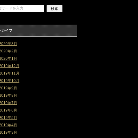
ーカイブ
2020年3月
2020年2月
2020年1月
2019年12月
2019年11月
2019年10月
2019年9月
2019年8月
2019年7月
2019年6月
2019年5月
2019年4月
2019年3月