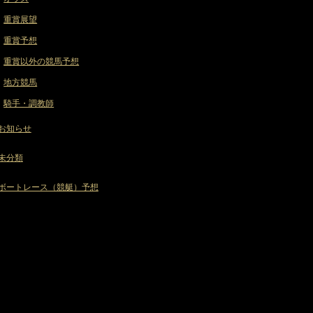
重賞展望
重賞予想
重賞以外の競馬予想
地方競馬
騎手・調教師
お知らせ
未分類
ボートレース（競艇）予想