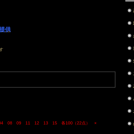
提供
す
04 08 09 11 12 13 15 各100（22点） ×