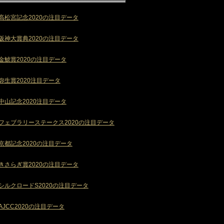
高松宮記念2020の注目データ
阪神大賞典2020の注目データ
金鯱賞2020の注目データ
弥生賞2020注目データ
中山記念2020注目データ
フェブラリーステークス2020の注目データ
京都記念2020の注目データ
きさらぎ賞2020の注目データ
シルクロードS2020の注目データ
AJCC2020の注目データ