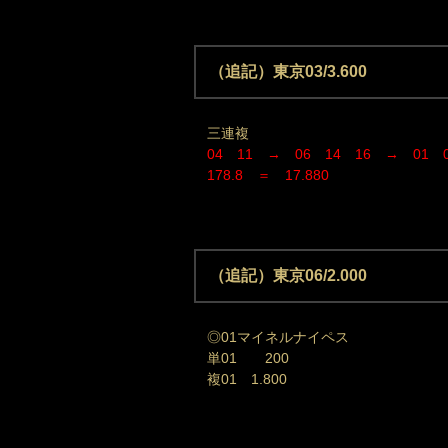
（追記）東京03/3.600
三連複
04 11 → 06 14 16 → 01 
178.8 ＝ 17.880
（追記）東京06/2.000
◎01マイネルナイペス
単01 200
複01 1.800