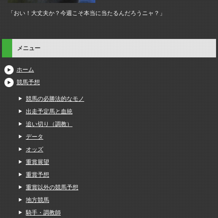
「おい！大丈夫か？今週こそ本当に当たるんだろうニャ？」
メニュー
ホーム
競馬予想
競馬の必勝法的なモノ
出走予定馬と血統
追い切り（調教）
データ
オッズ
重賞展望
重賞予想
重賞以外の競馬予想
地方競馬
騎手・調教師