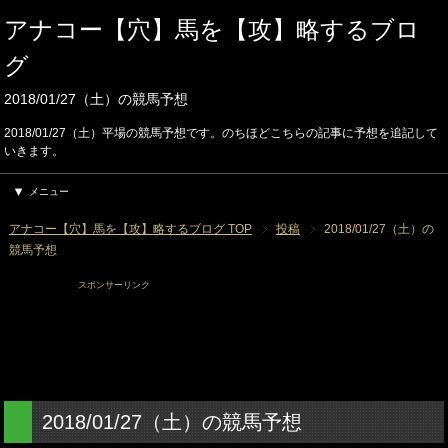
アナコー【穴】馬を【攻】略するブロ
グ
2018/01/27（土）の競馬予想
2018/01/27（土）平場の競馬予想です。のちほどこちらの記事に予想を追記して
いきます。
メニュー
アナコー【穴】馬を【攻】略するブログ TOP
投稿
2018/01/27（土）の
競馬予想
スポンサーリンク
2018/01/27（土）の競馬予想