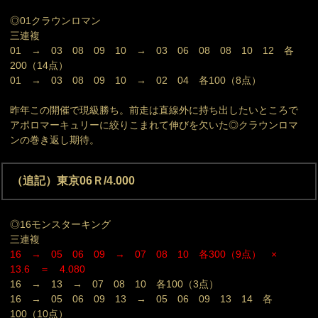
◎01クラウンロマン
三連複
01 → 03 08 09 10 → 03 06 08 08 10 12 各
200（14点）
01 → 03 08 09 10 → 02 04 各100（8点）
昨年この開催で現級勝ち。前走は直線外に持ち出したいところで
アポロマーキュリーに絞りこまれて伸びを欠いた◎クラウンロマ
ンの巻き返し期待。
（追記）東京06Ｒ/4.000
◎16モンスターキング
三連複
16 → 05 06 09 → 07 08 10 各300（9点） ×
13.6 ＝ 4.080
16 → 13 → 07 08 10 各100（3点）
16 → 05 06 09 13 → 05 06 09 13 14 各
100（10点）