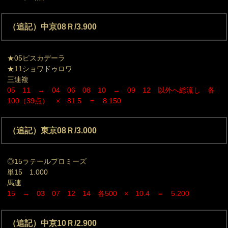
（追記）中京08Ｒ/3.900
★05ピスカデーラ
★11ショワドゥロワ
三連複
05 11 → 04 06 08 10 → 09 12 以外へ総流し 各
100（39点） × 81.5 ＝ 8.150
（追記）東京08Ｒ/3.000
◎15ラテールプロミーズ
単15 1.000
馬連
15 → 03 07 12 14 各500 × 10.4 ＝ 5.200
（追記）中京10Ｒ/2.900