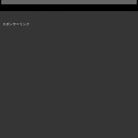
スポンサーリンク