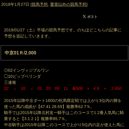
2018年1月27日
[
競馬予想
,
重賞以外の競馬予想
]
2018/01/27（土）平場の競馬予想です。のちほどこちらの記事に
予想を追記していきます。
中京01Ｒ/2.000
◎02インヴィジブルワン
◯10ビップベリンダ
三連複
02 → 10 → 01 03 09 11 各500 × 4.9 ＝ 2.450
2015年以降中京ダート1800の牝馬限定戦では上がり3位内の脚を
使った馬の成績が【47.41.28.69】複勝率62.7％。
騎手では2015年以降北村友一騎手はこのコースで1.2番人気馬に騎
乗すると【3.1.2.1】複勝率85.7％。
中谷騎手は2015年以降このコースで上がり5位内の足が使えた馬に