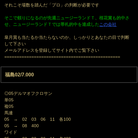
それこそ場数を踏んだ「プロ」の判断が必要です
そこで頼りになるのが先週ニュージーランドＴ、桜花賞も的中さ
せ、ニュージーランドＴでは帯札的中を達成した
この会社
皐月賞も当たるか当たらないのか、しっかりとあなたの目で判断
して下さい
メールアドレスを登録してサイト内でご覧下さい
===============================================
福島02/7.000
◎05デルマオフクロサン
単05
複05
馬連
05 → 02 03 06 11 各100
05 → 08 400
ワイド