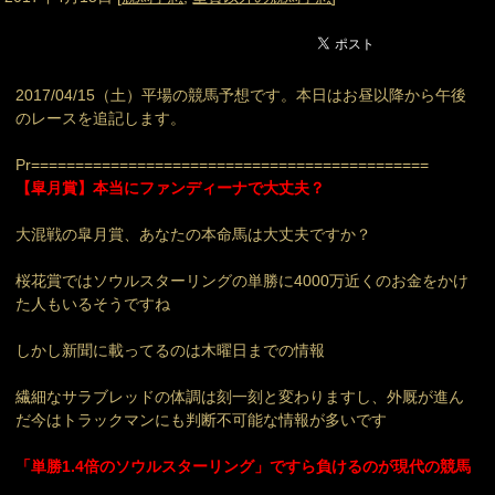
2017/04/15（土）平場の競馬予想です。本日はお昼以降から午後
のレースを追記します。
Pr=============================================
【皐月賞】本当にファンディーナで大丈夫？
大混戦の皐月賞、あなたの本命馬は大丈夫ですか？
桜花賞ではソウルスターリングの単勝に4000万近くのお金をかけ
た人もいるそうですね
しかし新聞に載ってるのは木曜日までの情報
繊細なサラブレッドの体調は刻一刻と変わりますし、外厩が進ん
だ今はトラックマンにも判断不可能な情報が多いです
「単勝1.4倍のソウルスターリング」ですら負けるのが現代の競馬