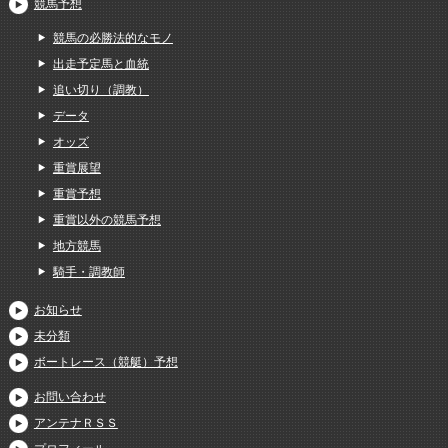
競馬予想
競馬の必勝法的なモノ
出走予定馬と血統
追い切り（調教）
データ
オッズ
重賞展望
重賞予想
重賞以外の競馬予想
地方競馬
騎手・調教師
お知らせ
未分類
ボートレース（競艇）予想
お問い合わせ
アンテナＲＳＳ