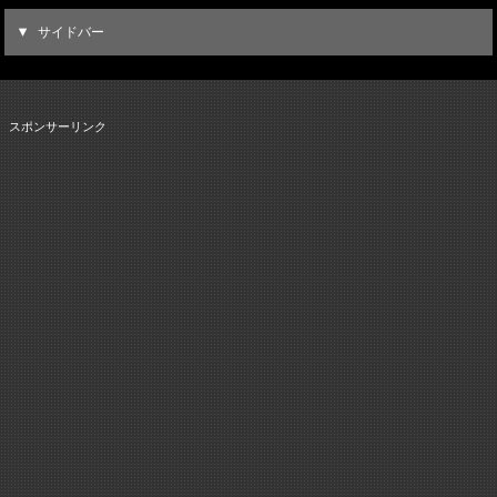
サイドバー
スポンサーリンク