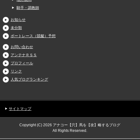
騎手・調教師
お知らせ
未分類
ボートレース（競艇）予想
お問い合わせ
アンテナＲＳＳ
プロフィール
リンク
人気ブログランキング
サイトマップ
Copyright (C) 2026 アナコー【穴】馬を【攻】略するブログ
All Rights Reserved.