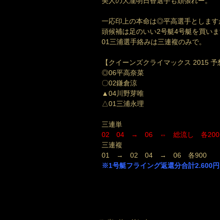
美人の大瀧明日香選手も頑張れー。
一応印上の本命は◎平高選手とします
頭候補は足のいい2号艇4号艇を買い
01三浦選手絡みは三連複のみで。
【クイーンズクライマックス 2015 予
◎06平高奈菜
〇02鎌倉涼
▲04川野芽唯
△01三浦永理
三連単
02 04 → 06 ⇔ 総流し 各200（
三連複
01 → 02 04 → 06 各900
※1号艇フライング返還分合計2.600円