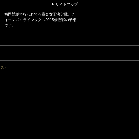
サイトマップ
福岡競艇で行われてる賞金女王決定戦、ク
イーンズクライマックス2015優勝戦の予想
です。
ース）