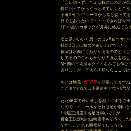
「合い切らず。合えば特に二の足が◎
特に回ってからぐっと出ていくところ
予選2日目に2コースから差し切って
日でもあったので・・・できれば今日
1日中黒いカポックが舟券に絡んでる
次に足がいいと思うのは6号艇ですけ
特に2日目は執念の追い上げでした。
福岡は水面にうねりがあるのでどうし
してるのでこれもかなり力強さを感じ
3日間の平均展示タイムをみても伸び
劣りますが、平均ＳＴ順ならここでは
あとは地元
川野選手
が頑張ってますね
ここまでの3名は予選道中アウト5号
ただ46歳で若い選手を相手にする寺
なので、イコールをそれは足が弱いと
1号艇三浦選手も足は弱いですが・・
賞金王決定戦の山崎選手もそうでした
ですし、これも頭候補でしょうね。