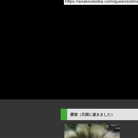
愛猫（天国に逝きました）