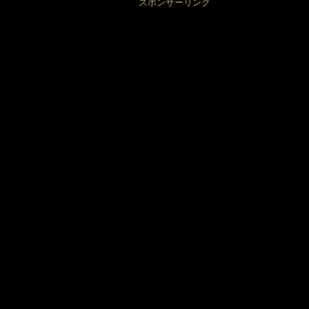
スポンサーリンク