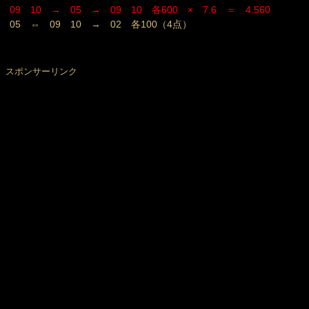
09 10 → 05 → 09 10 各600 × 7.6 ＝ 4.560
05 ⇔ 09 10 → 02 各100（4点）
スポンサーリンク