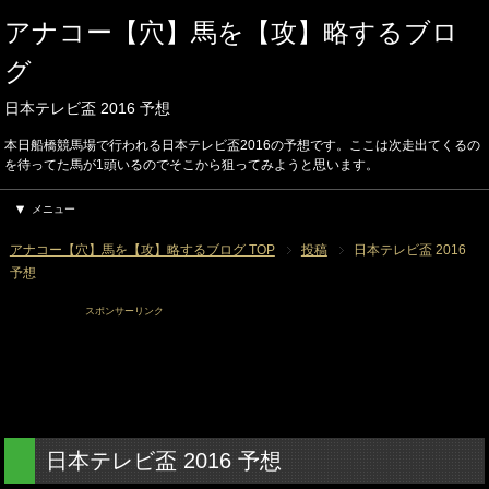
アナコー【穴】馬を【攻】略するブロ
グ
日本テレビ盃 2016 予想
本日船橋競馬場で行われる日本テレビ盃2016の予想です。ここは次走出てくるの
を待ってた馬が1頭いるのでそこから狙ってみようと思います。
メニュー
アナコー【穴】馬を【攻】略するブログ TOP
投稿
日本テレビ盃 2016
予想
スポンサーリンク
日本テレビ盃 2016 予想