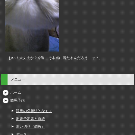
「おい！大丈夫か？今週こそ本当に当たるんだろうニャ？」
メニュー
ホーム
競馬予想
競馬の必勝法的なモノ
出走予定馬と血統
追い切り（調教）
データ