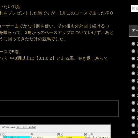
いたい1頭。
利をプレゼントした馬ですが、1月このコースで走った準Ｏ
コーナーまでかなり脚を使い、その後も外外回り続けるロ
ア
を喰らって、3角からのペースアップについていけず、あと
うに回ってきただけの競馬でした。
ースで5着。
、中8週以上は【3.1.0.2】と走る馬、巻き返しあって