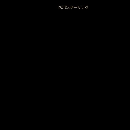
スポンサーリンク