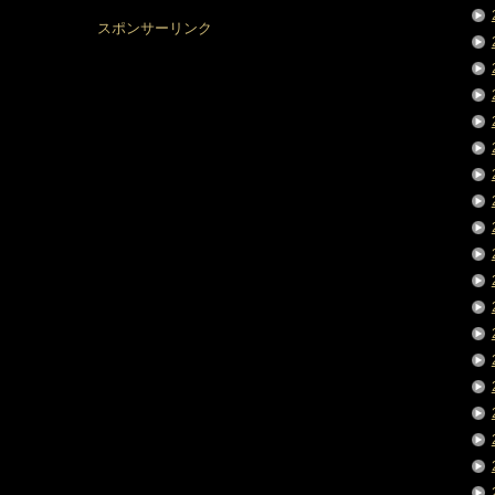
スポンサーリンク