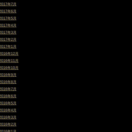
2017年7月
2017年6月
2017年5月
2017年4月
2017年3月
2017年2月
2017年1月
2016年12月
2016年11月
2016年10月
2016年9月
2016年8月
2016年7月
2016年6月
2016年5月
2016年4月
2016年3月
2016年2月
2016年1月