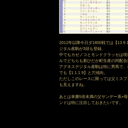
2012年以降今日ダ1800戦では【13.9
ジタル産駒が3頭も登録。
中でもカゼノコとモンドクラッセは現
ルでどちらも新ひだか町生産の同配合
アグネスデジタル産駒は特に男馬で、単勝
でも【1.1.1.9】と穴傾向。
ただしこのレースに限っては父ミスプ
も見えますね。
あとは単勝5倍未満の父サンデー系×母父
ンドは特に注目しておきたいです。