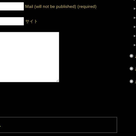
Mail (will not be published) (required)
サイト
L