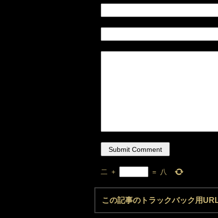
二
+
=
八
この記事のトラックバック用UR