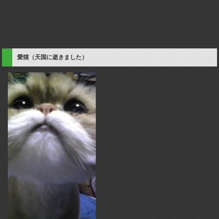
愛猫（天国に逝きました）