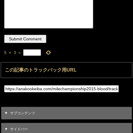
5
×
3
=
この記事のトラックバック用URL
サブコンテンツ
サイドバー