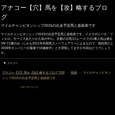
アナコー【穴】馬を【攻】略するブロ
グ
マイルチャンピオンシップ2015の出走予定馬と血統表です
マイルチャンピオンシップ2015の出走予定馬と血統表です。イスラボニータ、フ
ィエロ、モーリスあたりが人気の中心。京都の古馬Ｇ1レースでの1番人気は過去
5年で1勝のみ（しかも2011年外国馬スノーフェアリーによるもので、国内馬だと
2009年カンパニーが最後で16連敗中）と大苦戦してますが今回はどうでしょう
か。
メニュー
アナコー【穴】馬を【攻】略するブログ TOP
投稿
マイルチャンピオン
シップ2015の出走予定馬と血統表です
スポンサーリンク