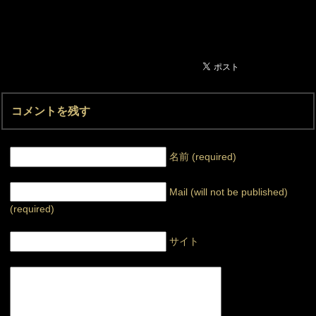
コメントを残す
名前 (required)
Mail (will not be published)
(required)
サイト