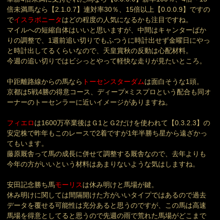
倍未満馬なら【2.1.0.7】連対率30％、15倍以上【0.0.0.9】ですの
で
イスラボニータ
はどの程度の人気になるかも注目ですね。
マイルへの短縮自体はいいと思いますが、中間はキャンターばか
りの調整で、1週前追い切りでもふつうに時計出せず金曜日にやっ
と時計出してるくらいなので、天皇賞秋の反動は心配材料。
今週の追い切りではビシっとやって軽快な走りが見たいところ。
中距離路線からの馬なら
トーセンスターダム
は面白そうな1頭。
京都は5戦4勝の得意コース、ディープ×ミスプロという配合も同オ
ーナーのトーセンラーに近いイメージがありますね。
フィエロ
は1600万卒業後はＧ1とＧ2だけを使われて【0.3.2.3】の
安定株で昨年もこのレースで2着ですが1年半勝ち星から遠ざかっ
てもいます。
藤原厩舎って馬の成長に併せて調整する厩舎なので、去年よりも
今年の方がいいという材料はあまりないような気はしますね。
安田記念勝ち馬
モーリス
は休み明けと馬場が鍵。
休み明けに関しては間隔開けた方がいいタイプではあるので過去
データを覆せる可能性は充分あると思うのですが、この馬は高速
馬場を得意としてると思うので先週の雨で荒れた馬場がどこまで