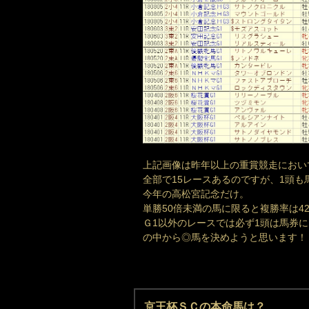
上記画像は昨年以上の重賞競走におい
全部で15レースあるのですが、1頭
今年の高松宮記念だけ。
単勝50倍未満の馬に限ると複勝率は42
Ｇ1以外のレースでは必ず1頭は馬券
の中から◎馬を決めようと思います！
京王杯ＳＣの本命馬は？