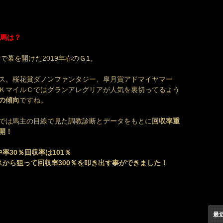
穴馬は？
で幕を開けた2019年春のＧ1。
ス、桜花賞ダノンファンタジー、皐月賞アドマイヤマー
ＫマイルＣではグランアレグリアが人気を裏切ってるよう
の傾向
ですね。
では馬主の目線で見た調教診断とデータをもとに
回収率重
開！
中率30％回収率は101％
スから狙って回収率300％を叩き出す事ができました！
最