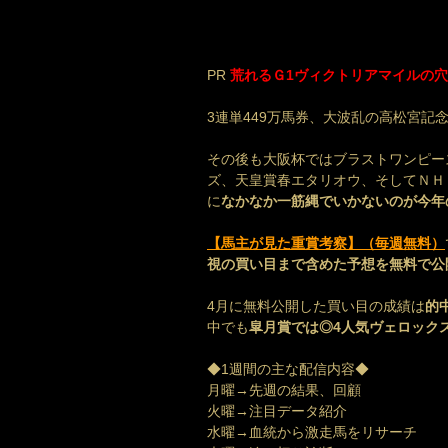
PR
荒れるＧ1ヴィクトリアマイルの
3連単449万馬券、大波乱の高松宮記念
その後も大阪杯ではブラストワンピー
ズ、天皇賞春エタリオウ、そしてＮＨ
に
なかなか一筋縄でいかないのが今年
【馬主が見た重賞考察】（毎週無料）
視の買い目まで含めた予想を無料で公
4月に無料公開した買い目の成績は
的
中でも
皐月賞では◎4人気ヴェロック
◆1週間の主な配信内容◆
月曜→先週の結果、回顧
火曜→注目データ紹介
水曜→血統から激走馬をリサーチ