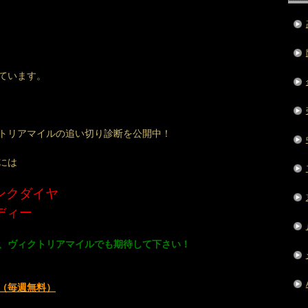
ています。
トリアマイルの追い切り診断を公開中！
には
ンクダイヤ
ディー
、ヴィクトリアマイルでも期待して下さい！
（毎週無料）