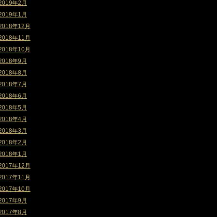
2019年2月
2019年1月
2018年12月
2018年11月
2018年10月
2018年9月
2018年8月
2018年7月
2018年6月
2018年5月
2018年4月
2018年3月
2018年2月
2018年1月
2017年12月
2017年11月
2017年10月
2017年9月
2017年8月