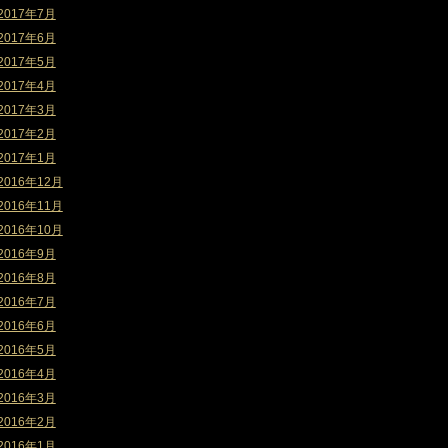
2017年7月
2017年6月
2017年5月
2017年4月
2017年3月
2017年2月
2017年1月
2016年12月
2016年11月
2016年10月
2016年9月
2016年8月
2016年7月
2016年6月
2016年5月
2016年4月
2016年3月
2016年2月
2016年1月