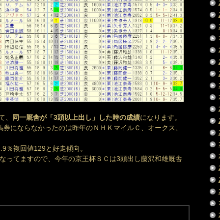
て、
同一厩舎が「3頭以上出し」した時の成績
になります。
も馬券にならなかったのは昨年のＮＨＫマイルＣ、オークス、
.9％複回値129と好走傾向。
になってますので、今年の京王杯ＳＣは3頭出し藤沢和雄厩舎