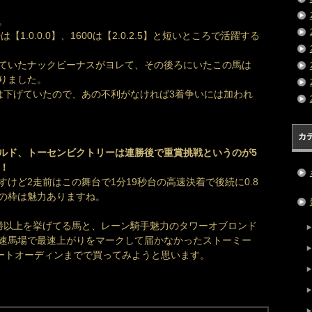
。
1.0.0.0】、1600は【2.0.2.5】と短いところで活躍する
ていたナックビーナスがヨレて、その後ろにいたこの馬は
りました。
身は下げていたので、あの不利がなければ3着争いには加われ
カ
ルド、トーセンビクトリーは連勝後で重賞挑戦というのが5
に！
けど2走前はこの舞台で1分19秒台の高速決着で後続に0.8
の枠は魅力ありますね。
勝以上を挙げてる馬と、レーン騎手魅力のタワーオブロンド
速馬場で最速上がりをマークして届かなかったストーミー
マートオーディンまでで買ってみようと思います。