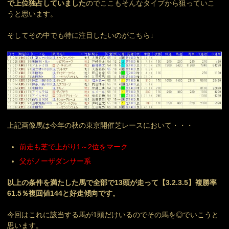
で上位独占していました
のでここもそんなタイプから狙っていこ
うと思います。
そしてその中でも特に注目したいのがこちら↓
上記画像馬は今年の秋の東京開催芝レースにおいて・・・
前走も芝で上がり1～2位をマーク
父がノーザダンサー系
以上の条件を満たした馬で全部で13頭が走って【3.2.3.5】複勝率
61.5％複回値144と好走傾向です。
今回はこれに該当する馬が1頭だけいるのでその馬を◎でいこうと
思います。