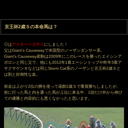
京王杯2歳Ｓの本命馬は？
◎は
アスターペガサス
にしました！
父はGiant’s Causewayで米国型のノーザンダンサー系。
Giant’s Causeway産駒は2009年にこのレースを勝ったエイシンア
ポロンと同じ父で、他にも2012年1着エーシントップや昨年3着ア
サクサゲンキなどは同じStorm Cat系のノーザンと京王杯2歳Ｓと
は割と好相性な血。
前走は上がり2位の脚を使って函館2歳Ｓで重賞勝ちしましたが、
前に行った馬と内を通った馬が上位に来る中、1頭だけ外から伸び
ての優勝と内容的にも悪くなかったと思います。