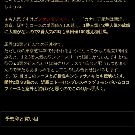
なんでこの中では決め手は最上位、素直に予想すればここなんで
しょうね。
▲も人気ですけど
ファンタジスト
。ロードカナロア産駒は新潟、
東京、阪神芝コースの単回値が100越え。
1番人気と2番人気の成績
に大差がないので2番人気の時も単回値100越え種牡馬。
馬券は2頭と組んでの三連複で。
ただし秋の東京芝1400で行われるようになってからの過去19回を
みると、1.2.3番人気のワンツースリーは1回しかないんですよね。
◎◯▲3頭の組み合わせは前売りオッズで4倍台と配当もつきませ
んので来たらあきらめるとしてこの組み合わせはパスします。
で、3列目は
このレースと好相性キンシャサノキセキ産駒の2.4、
函館2歳Ｓ3着の6、近親にトーセンブレスやツヅミモンがいるココ
フィーユと意外と混戦だと思うのでこの4頭へ手広く。
予想印と買い目