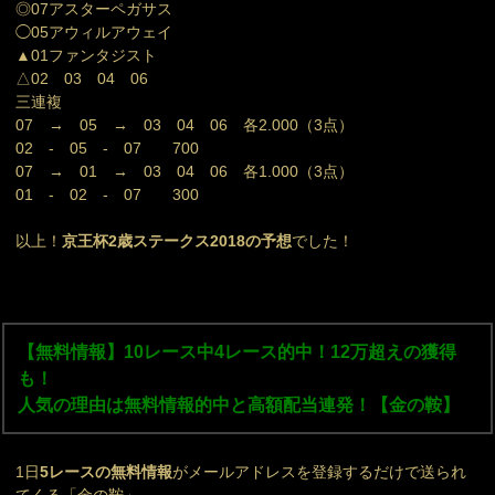
◎07アスターペガサス
◯05アウィルアウェイ
▲01ファンタジスト
△02 03 04 06
三連複
07 → 05 → 03 04 06 各2.000（3点）
02 - 05 - 07 700
07 → 01 → 03 04 06 各1.000（3点）
01 - 02 - 07 300
以上！
京王杯2歳ステークス2018の予想
でした！
【無料情報】10レース中4レース的中！12万超えの獲得
も！
人気の理由は無料情報的中と高額配当連発！【金の鞍】
1日
5レースの無料情報
がメールアドレスを登録するだけで送られ