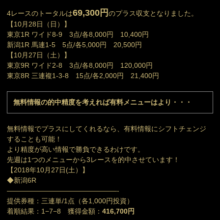
69,300円
4レースのトータルは
のプラス収支となりました。
【10月28日（日）】
東京1R ワイド8-9 3点/各8,000円 10,400円
新潟1R 馬連1-5 5点/各5,000円 20,500円
【10月27日（土）】
東京9R ワイド2-8 3点/各8,000円 120,000円
東京8R 三連複1-3-8 15点/各2,000円 21,400円
無料情報の的中精度を考えれば有料メニューはより・・・
無料情報でプラスにしてくれるなら、有料情報にシフトチェンジ
することも可能！
より精度が高い情報で勝負できるわけです。
先週は1つのメニューから3レースを的中させています！
【2018年10月27日(土）】
◆新潟6R
————————————————-
提供券種：三連単/1点（各1,000円投資）
着順結果：1−7−8 獲得金額：
416,700円