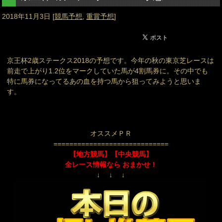
2018年11月3日
[
競馬予想
,
重賞予想
]
京王杯2歳ステークス2018の予想です。今年の秋の東京芝レースは
前走で上がり1.2位をマークしていた馬が4割馬券に。その中でも
特に馬券になってるあの血を持つ馬から狙ってみようと思いま
す。
オススメＰＲ
=============================
【地方競馬】【中央競馬】
全レース情報なら おまかせ！
↓ ↓ ↓