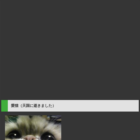
愛猫（天国に逝きました）