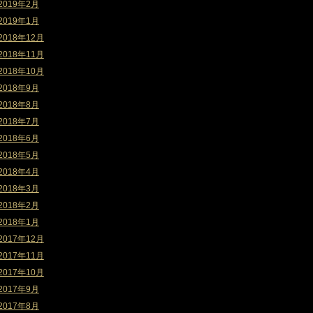
2019年2月
2019年1月
2018年12月
2018年11月
2018年10月
2018年9月
2018年8月
2018年7月
2018年6月
2018年5月
2018年4月
2018年3月
2018年2月
2018年1月
2017年12月
2017年11月
2017年10月
2017年9月
2017年8月