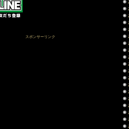
スポンサーリンク