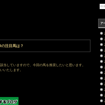
ア
9の注目馬は？
にも該当していますので、今回の馬を推奨したいと思います。
願いいたします。