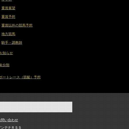
重賞展望
重賞予想
重賞以外の競馬予想
地方競馬
騎手・調教師
お知らせ
未分類
ボートレース（競艇）予想
お問い合わせ
アンテナＲＳＳ