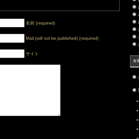
名前 (required)
Mail (will not be published) (required)
サイト
カ