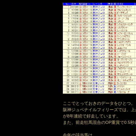
ここでとっておきのデータをひとつ。
阪神ジュベナイルフィリーズでは、上が
が8年連続で好走しています。
また、前走牡馬混合のOP重賞で0.5
今年の該当馬は