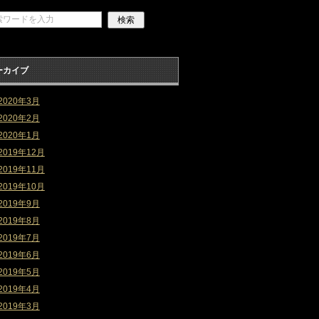
ーカイブ
2020年3月
2020年2月
2020年1月
2019年12月
2019年11月
2019年10月
2019年9月
2019年8月
2019年7月
2019年6月
2019年5月
2019年4月
2019年3月