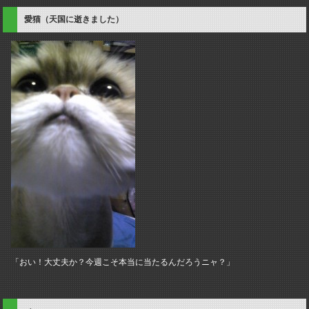
愛猫（天国に逝きました）
「おい！大丈夫か？今週こそ本当に当たるんだろうニャ？」