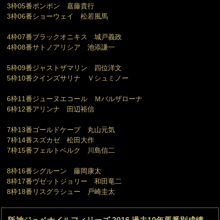
3枠05番ポンポン 嘉藤貴行
3枠06番ショーウェイ 松若風馬
4枠07番ブラックオニキス 城戸義政
4枠08番サトノアリシア 池添謙一
5枠09番ジャストザマリン 四位洋文
5枠10番クインズサリナ Ｖシュミノー
6枠11番ジューヌエコール Ｍバルザローナ
6枠12番アリンナ 田辺裕信
7枠13番ゴールドケープ 丸山元気
7枠14番スズカゼ 松田大作
7枠15番フェルトベルク 川島信二
8枠16番シグルーン 藤岡康太
8枠17番ヴゼットジョリー 和田竜二
8枠18番リスグラシュー 戸崎圭太