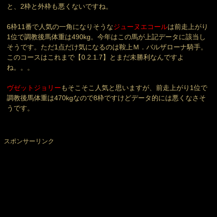
と、2枠と外枠も悪くないですね。
6枠11番で人気の一角になりそうな
ジューヌエコール
は前走上がり
1位で調教後馬体重は490kg。今年はこの馬が上記データに該当し
そうです。ただ1点だけ気になるのは鞍上Ｍ．バルザローナ騎手。
このコースはこれまで【0.2.1.7】とまだ未勝利なんですよ
ね。。。
ヴゼットジョリー
もそこそこ人気と思いますが、前走上がり1位で
調教後馬体重は470kgなので8枠ですけどデータ的には悪くなさそ
うです。
スポンサーリンク