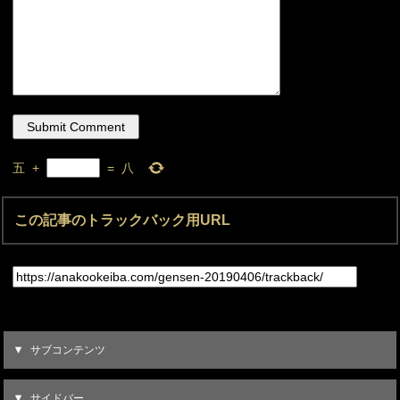
五
+
=
八
この記事のトラックバック用URL
サブコンテンツ
サイドバー