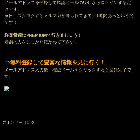
メールアドレスを登録して確認メールのURLからログインするだ
けです。
毎日、ワクワクするメルマガが送られてきて、1週間あっという間
です！
桜花賞週はPREMIUMで行きましょう！
老舗の力をしっかり確かめて下さい。
⇒無料登録して豊富な情報を見に行く！
メールアドレス入力後、確認メールをクリックすると登録完了で
す。
スポンサーリンク