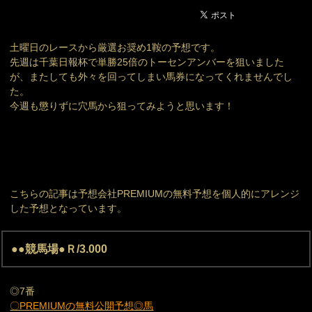
土曜日のレースから厳選お奨め1鞍の予想です。
先週は千葉日報杯で単勝25倍のトーセンアンバーを狙いました
が、またしても外々を回ってしまい馬券になってくれませんでし
た。
今週も懲りずに穴馬から狙ってみようと思います！
こちらの記事は予想会社PREMIUMの無料予想を個人的にアレンジ
した予想となっています。
●●競馬場●Ｒ/3.000
◎7番
〇PREMIUMの無料公開予想◎馬