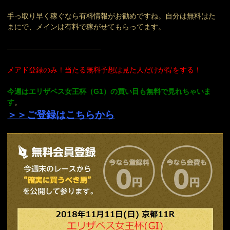
手っ取り早く稼ぐなら有料情報がお勧めですね。自分は無料はた
まにで、メインは有料で稼がせてもらってます。
—————————————
メアド登録のみ！当たる無料予想は見た人だけが得をする！
今週はエリザベス女王杯（G1）の買い目も無料で見れちゃいま
す
。
＞＞ご登録はこちらから