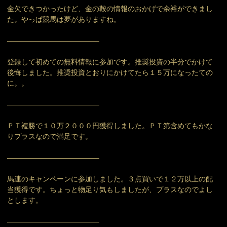
金欠できつかったけど、金の鞍の情報のおかげで余裕ができまし
た。やっぱ競馬は夢がありますね。
—————————————
登録して初めての無料情報に参加です。推奨投資の半分でかけて
後悔しました。推奨投資とおりにかけてたら１５万になったての
に。。
—————————————
ＰＴ複勝で１０万２０００円獲得しました。ＰＴ第含めてもかな
りプラスなので満足です。
—————————————
馬連のキャンペーンに参加しました。３点買いで１２万以上の配
当獲得です。ちょっと物足り気もしましたが、プラスなのでよし
とします。
—————————————