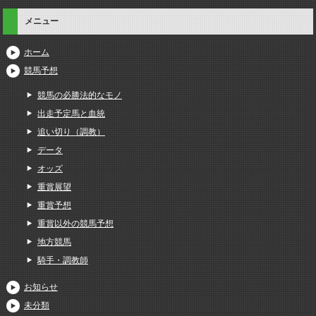
メニュー
ホーム
競馬予想
競馬の必勝法的なモノ
出走予定馬と血統
追い切り（調教）
データ
オッズ
重賞展望
重賞予想
重賞以外の競馬予想
地方競馬
騎手・調教師
お知らせ
未分類