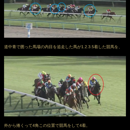
道中青で囲った馬場の内目を追走した馬が1.2.3.5着した競馬を、
外から捲くって4角この位置で競馬をして4着。