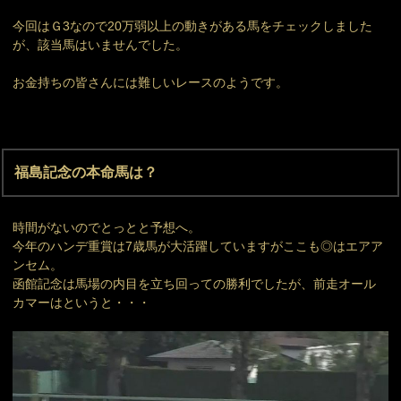
今回はＧ3なので20万弱以上の動きがある馬をチェックしました
が、該当馬はいませんでした。
お金持ちの皆さんには難しいレースのようです。
福島記念の本命馬は？
時間がないのでとっとと予想へ。
今年のハンデ重賞は7歳馬が大活躍していますがここも◎はエアア
ンセム。
函館記念は馬場の内目を立ち回っての勝利でしたが、前走オール
カマーはというと・・・