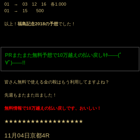
01 → 03 12 16 各1.000
01 → 15 500
以上！
福島記念2018の予想
でした！
PRまたまた無料予想で10万越えの払い戻しｷﾀ――(ﾟ
∀ﾟ)――!!
皆さん無料で使える金の鞍はもう利用してますよね？
先週もまたまた出ました！
無料情報で10万越えの払い戻しです、おいしい！
★★★★★★★★★★★★★★★★★★
11月04日京都4R