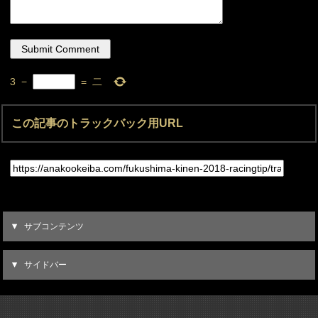
3
−
=
二
この記事のトラックバック用URL
サブコンテンツ
サイドバー