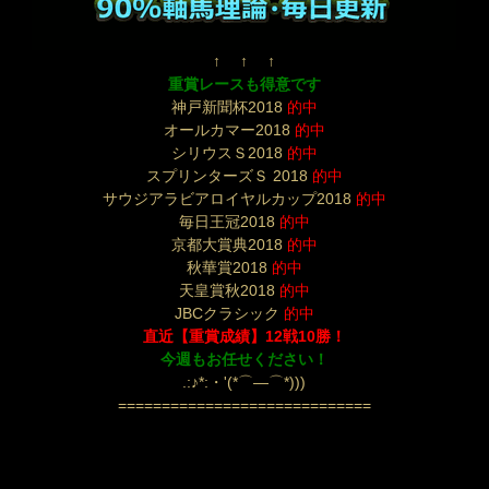
↑ ↑ ↑
重賞レースも得意です
神戸新聞杯2018
的中
オールカマー2018
的中
シリウスＳ2018
的中
スプリンターズＳ 2018
的中
サウジアラビアロイヤルカップ2018
的中
毎日王冠2018
的中
京都大賞典2018
的中
秋華賞2018
的中
天皇賞秋2018
的中
JBCクラシック
的中
直近【重賞成績】12戦10勝！
今週もお任せください！
.:♪*:・'(*⌒―⌒*)))
=============================