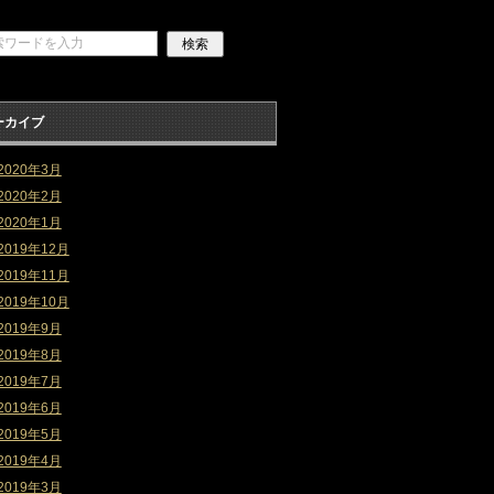
ーカイブ
2020年3月
2020年2月
2020年1月
2019年12月
2019年11月
2019年10月
2019年9月
2019年8月
2019年7月
2019年6月
2019年5月
2019年4月
2019年3月