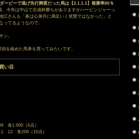
年ダービーで逃げ先行脚質だった馬は【2.1.1.1】複勝率80％
2着、今年は中山で京成杯勝ちがありますがハービンジャーっ
池江さんも「春は心身共に満足いく状態ではなかった」と
なってるようなので。
サン。
2頭を絡めた馬券を買ってみたいです。
と買い目
9 各1.000（5点）
11 12 各200（10点）