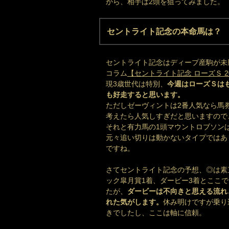
から、相手は2頭を狙ってみました。
セントライト記念の本命馬は？
セントライト記念はディープ産駒が未勝
コラム
【セントライト記念 ローズＳ 
現3歳世代は特別、
今週はローズＳは
も好走すると思います。
ただしゼーヴィントは2番人気なら馬
考えたら人気しすぎだと思いますので
それと有力馬の1頭マウントロブソン
元々追い切りは動かないタイプではあ
ですね。
さてセントライト記念の予想、◎は素
ック皐月賞1着、ダービー3着とここ
たが、
ダービーは不向きと思える流れ
れた気がします。
休み明けですが乗り
きでしたし、ここは軸に信頼。