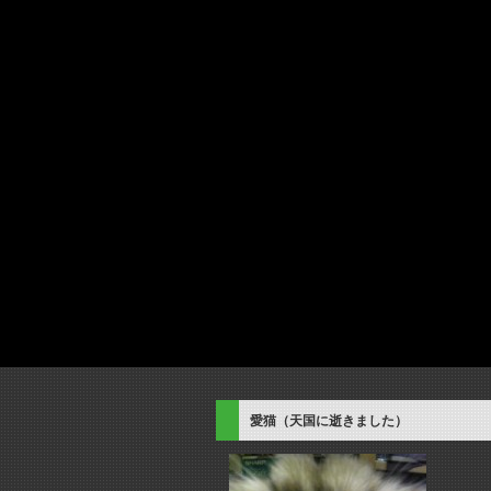
愛猫（天国に逝きました）