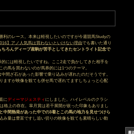
利のレース。本来は軽視したいのですが今週競馬Studyの
2016】アノ人気馬は買わないといけない理由
でも書いた通り
もちろんディープ産駒が苦手としてきたセントライト記念で
券的には軽視したいですね。ここ2走で負かしてきた相手を
この馬を買わないのが馬券的には1つのテーマ。
は中間ざ石があった影響で乗り込みが遅れたのだそうです。
りますが映像を観ても併せ馬で遅れてますしちょっと心配
直に
ディーマジェスティ
にしました。ハイレベルのクラシ
では格上の存在。皐月賞は若干展開が嵌った印象もありまし
と中間熱発があった中での3着とこの馬の地力を見せつけら
込み量は豊富ですし追い切りの映像を観ても素晴らしい動
最