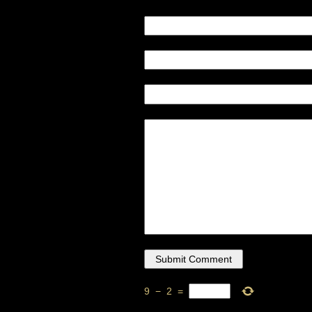
9
−
2
=