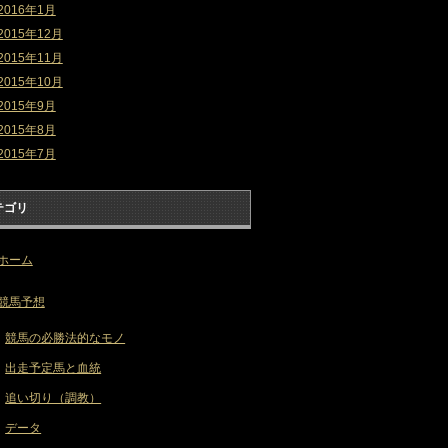
2016年1月
2015年12月
2015年11月
2015年10月
2015年9月
2015年8月
2015年7月
テゴリ
ホーム
競馬予想
競馬の必勝法的なモノ
出走予定馬と血統
追い切り（調教）
データ