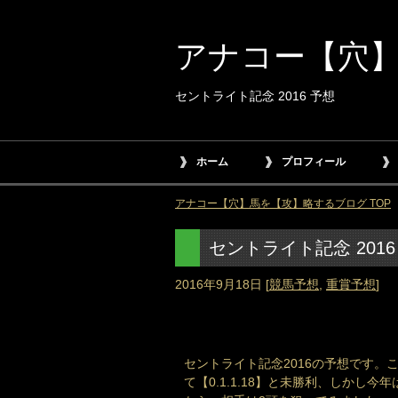
アナコー【穴
セントライト記念 2016 予想
ホーム
プロフィール
アナコー【穴】馬を【攻】略するブログ TOP
セントライト記念 2016
2016年9月18日
[
競馬予想
,
重賞予想
]
セントライト記念2016の予想です。
て【0.1.1.18】と未勝利、しか