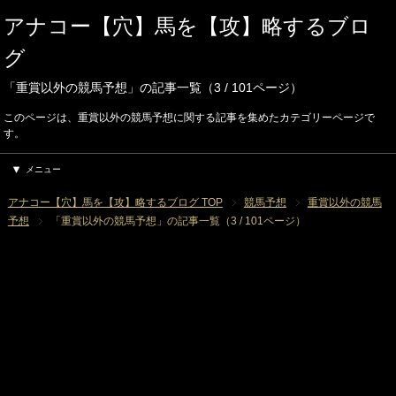
アナコー【穴】馬を【攻】略するブロ
グ
「重賞以外の競馬予想」の記事一覧（3 / 101ページ）
このページは、重賞以外の競馬予想に関する記事を集めたカテゴリーページで
す。
メニュー
アナコー【穴】馬を【攻】略するブログ TOP
競馬予想
重賞以外の競馬
予想
「重賞以外の競馬予想」の記事一覧（3 / 101ページ）