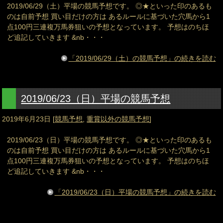
2019/06/29（土）平場の競馬予想です。 ◎★といった印のあるも
のは自前予想 買い目だけの方は あるルールに基づいた穴馬から1
点100円三連複万馬券狙いの予想となっています。 予想はのちほ
ど追記していきます &nb・・・
「2019/06/29（土）の競馬予想」の続きを読む
2019/06/23（日）平場の競馬予想
2019年6月23日
[
競馬予想
,
重賞以外の競馬予想
]
2019/06/23（日）平場の競馬予想です。 ◎★といった印のあるも
のは自前予想 買い目だけの方は あるルールに基づいた穴馬から1
点100円三連複万馬券狙いの予想となっています。 予想はのちほ
ど追記していきます &nb・・・
「2019/06/23（日）平場の競馬予想」の続きを読む