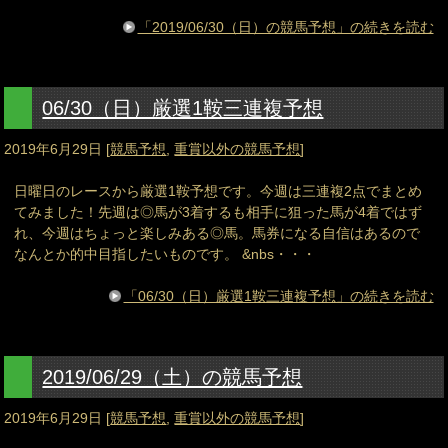
「2019/06/30（日）の競馬予想」の続きを読む
06/30（日）厳選1鞍三連複予想
2019年6月29日
[
競馬予想
,
重賞以外の競馬予想
]
日曜日のレースから厳選1鞍予想です。今週は三連複2点でまとめ
てみました！先週は◎馬が3着するも相手に狙った馬が4着ではず
れ、今週はちょっと楽しみある◎馬。馬券になる自信はあるので
なんとか的中目指したいものです。 &nbs・・・
「06/30（日）厳選1鞍三連複予想」の続きを読む
2019/06/29（土）の競馬予想
2019年6月29日
[
競馬予想
,
重賞以外の競馬予想
]