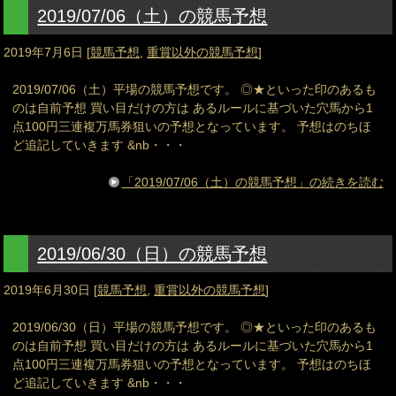
2019/07/06（土）の競馬予想
2019年7月6日
[
競馬予想
,
重賞以外の競馬予想
]
2019/07/06（土）平場の競馬予想です。 ◎★といった印のあるも
のは自前予想 買い目だけの方は あるルールに基づいた穴馬から1
点100円三連複万馬券狙いの予想となっています。 予想はのちほ
ど追記していきます &nb・・・
「2019/07/06（土）の競馬予想」の続きを読む
2019/06/30（日）の競馬予想
2019年6月30日
[
競馬予想
,
重賞以外の競馬予想
]
2019/06/30（日）平場の競馬予想です。 ◎★といった印のあるも
のは自前予想 買い目だけの方は あるルールに基づいた穴馬から1
点100円三連複万馬券狙いの予想となっています。 予想はのちほ
ど追記していきます &nb・・・