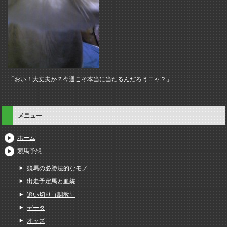
「おい！大丈夫か？今週こそ本当に当たるんだろうニャ？」
メニュー
ホーム
競馬予想
競馬の必勝法的なモノ
出走予定馬と血統
追い切り（調教）
データ
オッズ