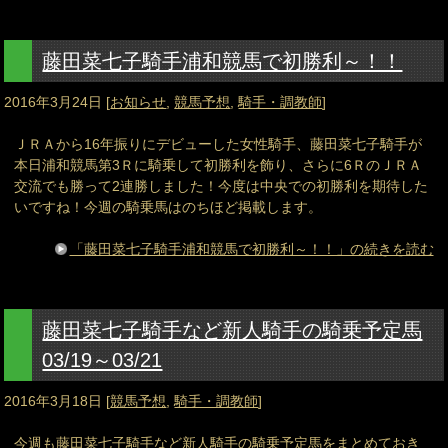
藤田菜七子騎手浦和競馬で初勝利～！！
2016年3月24日
[
お知らせ
,
競馬予想
,
騎手・調教師
]
ＪＲＡから16年振りにデビューした女性騎手、藤田菜七子騎手が
本日浦和競馬第3Ｒに騎乗して初勝利を飾り、さらに6ＲのＪＲＡ
交流でも勝って2連勝しました！今度は中央での初勝利を期待した
いですね！今週の騎乗馬はのちほど掲載します。
「藤田菜七子騎手浦和競馬で初勝利～！！」の続きを読む
藤田菜七子騎手など新人騎手の騎乗予定馬
03/19～03/21
2016年3月18日
[
競馬予想
,
騎手・調教師
]
今週も藤田菜七子騎手など新人騎手の騎乗予定馬をまとめておき