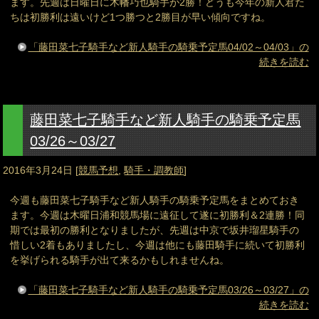
ます。先週は日曜日に木幡巧也騎手が2勝！どうも今年の新人君た
ちは初勝利は遠いけど1つ勝つと2勝目が早い傾向ですね。
「藤田菜七子騎手など新人騎手の騎乗予定馬04/02～04/03」の
続きを読む
藤田菜七子騎手など新人騎手の騎乗予定馬
03/26～03/27
2016年3月24日
[
競馬予想
,
騎手・調教師
]
今週も藤田菜七子騎手など新人騎手の騎乗予定馬をまとめておき
ます。今週は木曜日浦和競馬場に遠征して遂に初勝利＆2連勝！同
期では最初の勝利となりましたが、先週は中京で坂井瑠星騎手の
惜しい2着もありましたし、今週は他にも藤田騎手に続いて初勝利
を挙げられる騎手が出て来るかもしれませんね。
「藤田菜七子騎手など新人騎手の騎乗予定馬03/26～03/27」の
続きを読む