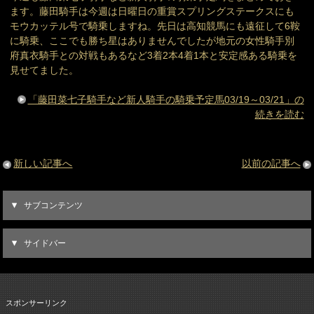
ます。藤田騎手は今週は日曜日の重賞スプリングステークスにも
モウカッテル号で騎乗しますね。先日は高知競馬にも遠征して6鞍
に騎乗、ここでも勝ち星はありませんでしたが地元の女性騎手別
府真衣騎手との対戦もあるなど3着2本4着1本と安定感ある騎乗を
見せてました。
「藤田菜七子騎手など新人騎手の騎乗予定馬03/19～03/21」の
続きを読む
新しい記事へ
以前の記事へ
サブコンテンツ
サイドバー
スポンサーリンク