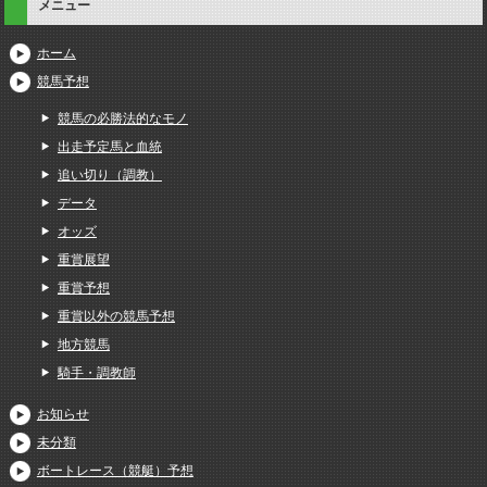
メニュー
ホーム
競馬予想
競馬の必勝法的なモノ
出走予定馬と血統
追い切り（調教）
データ
オッズ
重賞展望
重賞予想
重賞以外の競馬予想
地方競馬
騎手・調教師
お知らせ
未分類
ボートレース（競艇）予想