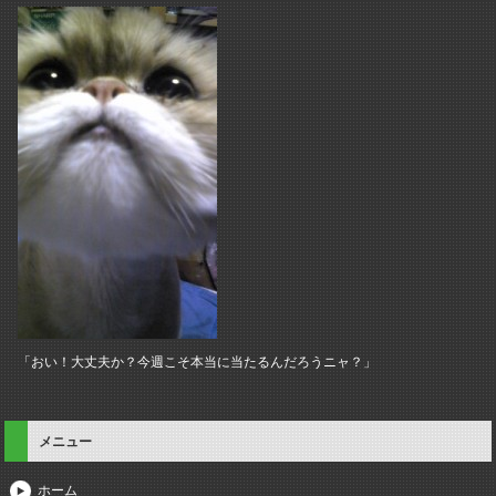
「おい！大丈夫か？今週こそ本当に当たるんだろうニャ？」
メニュー
ホーム