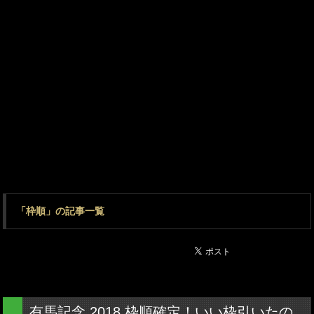
「枠順」の記事一覧
有馬記念 2018 枠順確定！いい枠引いたの