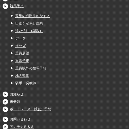
競馬予想
競馬の必勝法的なモノ
出走予定馬と血統
追い切り（調教）
データ
オッズ
重賞展望
重賞予想
重賞以外の競馬予想
地方競馬
騎手・調教師
お知らせ
未分類
ボートレース（競艇）予想
お問い合わせ
アンテナＲＳＳ