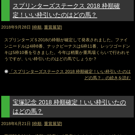
スプリンターズステークス 2018 枠順確
定！いい枠引いたのはどの馬？
2018年9月28日
[
枠順
,
重賞展望
]
スプリンターズＳ2018の枠順が確定して発表されました。ファイ
ンニードルは4枠8番、ナックビーナスは6枠11番、レッツゴードン
キは5枠10番を引きました。今年は稍重か重馬場くらいで行われそ
うですが、いい枠引いたのはどの馬でしょうか？
「スプリンターズステークス 2018 枠順確定！いい枠引いたのは
どの馬？」の続きを読む
宝塚記念 2018 枠順確定！いい枠引いたの
はどの馬？
2018年6月21日
[
枠順
,
重賞展望
]